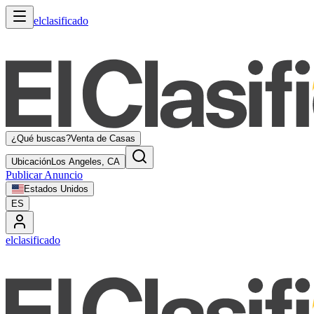
elclasificado
¿Qué buscas?
Venta de Casas
Ubicación
Los Angeles, CA
Publicar Anuncio
Estados Unidos
ES
elclasificado