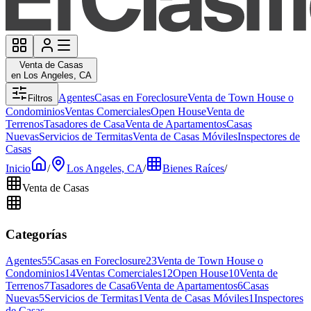
Venta de Casas
en Los Angeles, CA
Agentes
Casas en Foreclosure
Venta de Town House o
Filtros
Condominios
Ventas Comerciales
Open House
Venta de
Terrenos
Tasadores de Casa
Venta de Apartamentos
Casas
Nuevas
Servicios de Termitas
Venta de Casas Móviles
Inspectores de
Casas
Inicio
/
Los Angeles, CA
/
Bienes Raíces
/
Venta de Casas
Categorías
Agentes
55
Casas en Foreclosure
23
Venta de Town House o
Condominios
14
Ventas Comerciales
12
Open House
10
Venta de
Terrenos
7
Tasadores de Casa
6
Venta de Apartamentos
6
Casas
Nuevas
5
Servicios de Termitas
1
Venta de Casas Móviles
1
Inspectores
de Casas