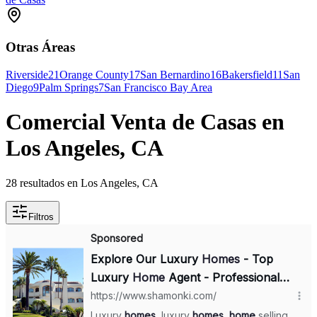
Otras Áreas
Riverside
21
Orange County
17
San Bernardino
16
Bakersfield
11
San
Diego
9
Palm Springs
7
San Francisco Bay Area
Comercial Venta de Casas en
Los Angeles, CA
28 resultados en Los Angeles, CA
Filtros