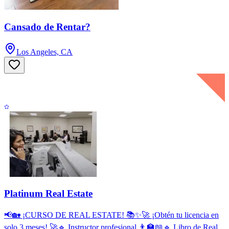
Cansado de Rentar?
Los Angeles, CA
Platinum Real Estate
📢🏡 ¡CURSO DE REAL ESTATE! 📚✨🚀 ¡Obtén tu licencia en
solo 3 meses! 🚀🔹 Instructor profesional 👨‍🏫📖🔹 Libro de Real