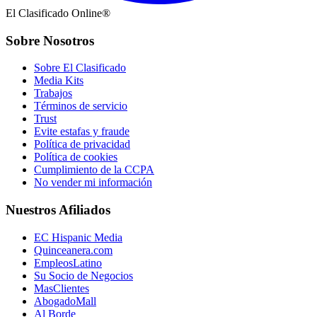
El Clasificado Online®
Sobre Nosotros
Sobre El Clasificado
Media Kits
Trabajos
Términos de servicio
Trust
Evite estafas y fraude
Política de privacidad
Política de cookies
Cumplimiento de la CCPA
No vender mi información
Nuestros Afiliados
EC Hispanic Media
Quinceanera.com
EmpleosLatino
Su Socio de Negocios
MasClientes
AbogadoMall
Al Borde