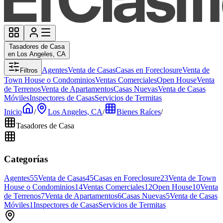
Tasadores de Casa
en Los Angeles, CA
Agentes
Venta de Casas
Casas en Foreclosure
Venta de
Filtros
Town House o Condominios
Ventas Comerciales
Open House
Venta
de Terrenos
Venta de Apartamentos
Casas Nuevas
Venta de Casas
Móviles
Inspectores de Casas
Servicios de Termitas
Inicio
/
Los Angeles, CA
/
Bienes Raíces
/
Tasadores de Casa
Categorías
Agentes
55
Venta de Casas
45
Casas en Foreclosure
23
Venta de Town
House o Condominios
14
Ventas Comerciales
12
Open House
10
Venta
de Terrenos
7
Venta de Apartamentos
6
Casas Nuevas
5
Venta de Casas
Móviles
1
Inspectores de Casas
Servicios de Termitas