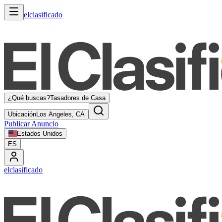
elclasificado
¿Qué buscas?
Tasadores de Casa
Ubicación
Los Angeles, CA
Publicar Anuncio
Estados Unidos
ES
elclasificado