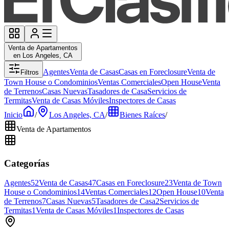
Venta de Apartamentos
en Los Angeles, CA
Agentes
Venta de Casas
Casas en Foreclosure
Venta de
Filtros
Town House o Condominios
Ventas Comerciales
Open House
Venta
de Terrenos
Casas Nuevas
Tasadores de Casa
Servicios de
Termitas
Venta de Casas Móviles
Inspectores de Casas
Inicio
/
Los Angeles, CA
/
Bienes Raíces
/
Venta de Apartamentos
Categorías
Agentes
52
Venta de Casas
47
Casas en Foreclosure
23
Venta de Town
House o Condominios
14
Ventas Comerciales
12
Open House
10
Venta
de Terrenos
7
Casas Nuevas
5
Tasadores de Casa
2
Servicios de
Termitas
1
Venta de Casas Móviles
1
Inspectores de Casas