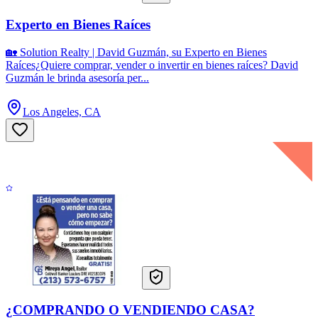
Experto en Bienes Raíces
🏡 Solution Realty | David Guzmán, su Experto en Bienes
Raíces¿Quiere comprar, vender o invertir en bienes raíces? David
Guzmán le brinda asesoría per...
Los Angeles, CA
¿COMPRANDO O VENDIENDO CASA?