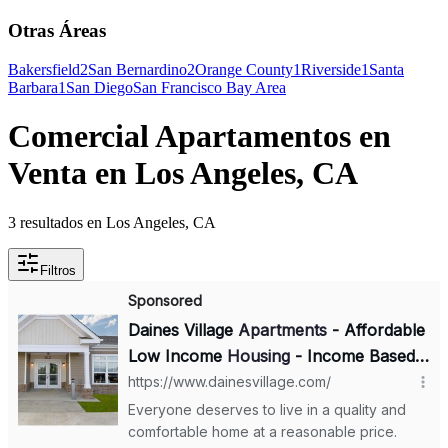
Otras Áreas
Bakersfield
2
San Bernardino
2
Orange County
1
Riverside
1
Santa
Barbara
1
San Diego
San Francisco Bay Area
Comercial Apartamentos en
Venta en Los Angeles, CA
3 resultados en Los Angeles, CA
Filtros