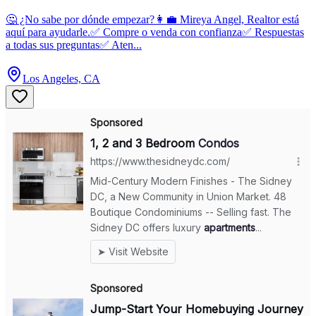
🤔 ¿No sabe por dónde empezar?👩‍💼 Mireya Angel, Realtor está
aquí para ayudarle.✅ Compre o venda con confianza✅ Respuestas
a todas sus preguntas✅ Aten...
Los Angeles, CA