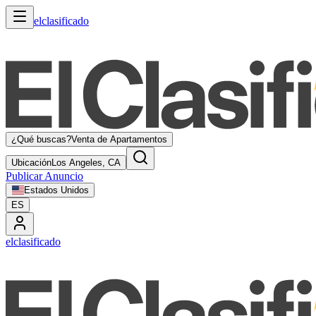
elclasificado
¿Qué buscas?
Venta de Apartamentos
Ubicación
Los Angeles, CA
Publicar Anuncio
Estados Unidos
ES
elclasificado