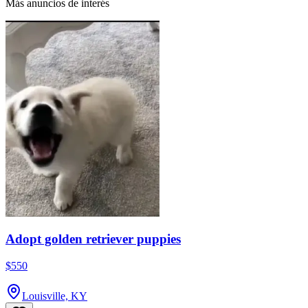
Más anuncios de interés
Adopt golden retriever puppies
$550
Louisville, KY