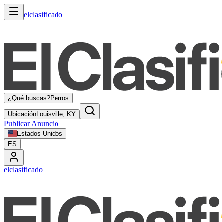
elclasificado
¿Qué buscas?
Perros
Ubicación
Louisville, KY
Publicar Anuncio
Estados Unidos
ES
elclasificado