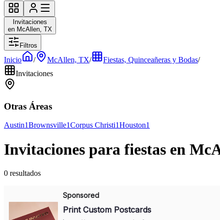
Invitaciones
en McAllen, TX
Filtros
Inicio
/
McAllen, TX
/
Fiestas, Quinceañeras y Bodas
/
Invitaciones
Otras Áreas
Austin
1
Brownsville
1
Corpus Christi
1
Houston
1
Invitaciones para fiestas en Mc
0 resultados