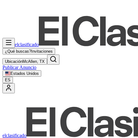
elclasificado
¿Qué buscas?
Invitaciones
Ubicación
McAllen, TX
Publicar Anuncio
Estados Unidos
ES
elclasificado