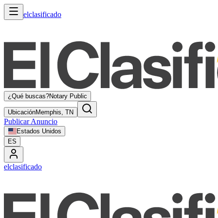
elclasificado
¿Qué buscas?
Notary Public
Ubicación
Memphis, TN
Publicar Anuncio
Estados Unidos
ES
elclasificado