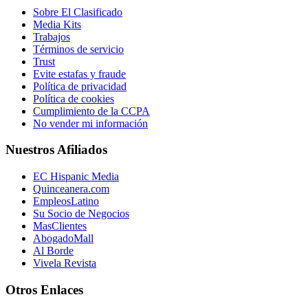
Sobre El Clasificado
Media Kits
Trabajos
Términos de servicio
Trust
Evite estafas y fraude
Política de privacidad
Política de cookies
Cumplimiento de la CCPA
No vender mi información
Nuestros Afiliados
EC Hispanic Media
Quinceanera.com
EmpleosLatino
Su Socio de Negocios
MasClientes
AbogadoMall
Al Borde
Vivela Revista
Otros Enlaces