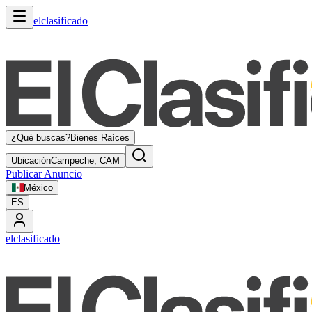
elclasificado
¿Qué buscas?
Bienes Raíces
Ubicación
Campeche, CAM
Publicar Anuncio
México
ES
elclasificado