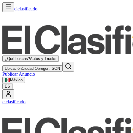
elclasificado
¿Qué buscas?
Autos y Trucks
Ubicación
Ciudad Obregon, SON
Publicar Anuncio
México
ES
elclasificado