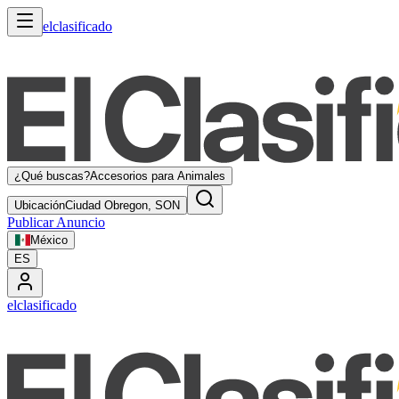
elclasificado
¿Qué buscas?
Accesorios para Animales
Ubicación
Ciudad Obregon, SON
Publicar Anuncio
México
ES
elclasificado