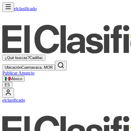
elclasificado
¿Qué buscas?
Cadillac
Ubicación
Cuernavaca, MOR
Publicar Anuncio
México
ES
elclasificado