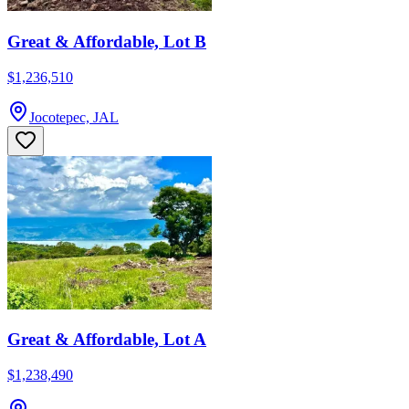
Great & Affordable, Lot B
$1,236,510
Jocotepec, JAL
Great & Affordable, Lot A
$1,238,490