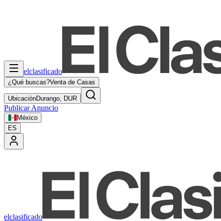
elclasificado
¿Qué buscas?
Venta de Casas
Ubicación
Durango, DUR
Publicar Anuncio
México
ES
elclasificado