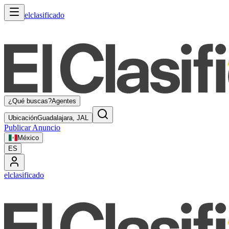
elclasificado
¿Qué buscas?
Agentes
Ubicación
Guadalajara, JAL
Publicar Anuncio
México
ES
elclasificado