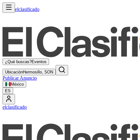
elclasificado
¿Qué buscas?
Eventos
Ubicación
Hermosillo, SON
Publicar Anuncio
México
ES
elclasificado