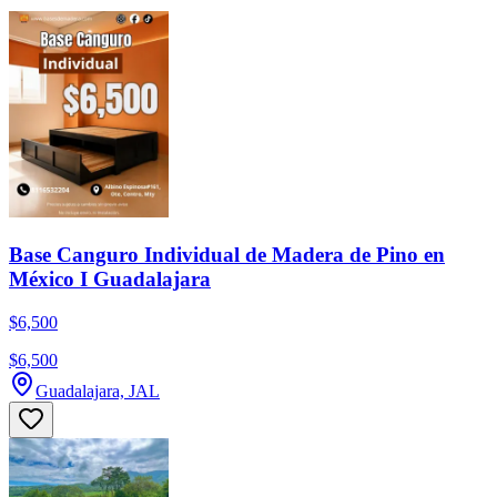
Base Canguro Individual de Madera de Pino en
México I Guadalajara
$6,500
$6,500
Guadalajara, JAL