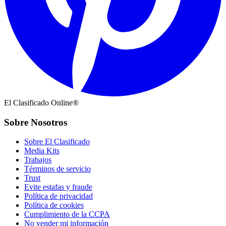
El Clasificado Online®
Sobre Nosotros
Sobre El Clasificado
Media Kits
Trabajos
Términos de servicio
Trust
Evite estafas y fraude
Política de privacidad
Política de cookies
Cumplimiento de la CCPA
No vender mi información