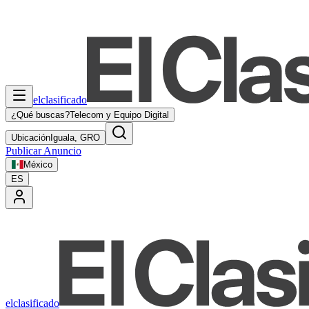
elclasificado
¿Qué buscas?
Telecom y Equipo Digital
Ubicación
Iguala, GRO
Publicar Anuncio
México
ES
elclasificado