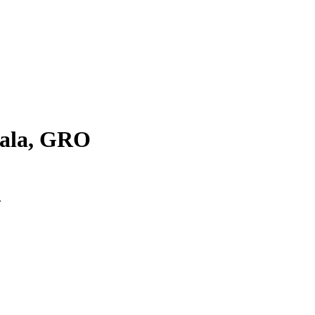
uala, GRO
.