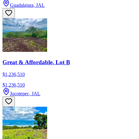
Guadalajara, JAL
Great & Affordable, Lot B
$1,236,510
$1,236,510
Jocotepec, JAL