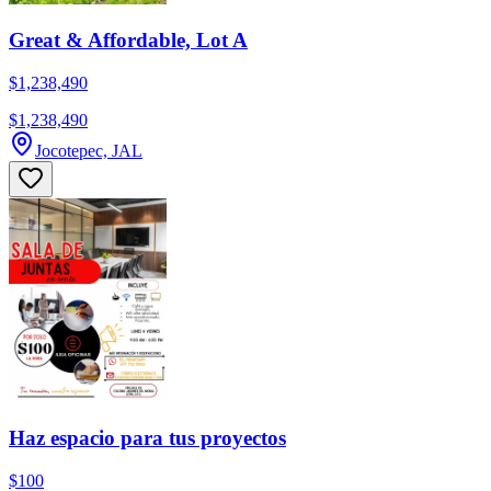
Great & Affordable, Lot A
$1,238,490
$1,238,490
Jocotepec, JAL
Haz espacio para tus proyectos
$100