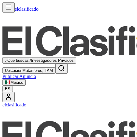
elclasificado
¿Qué buscas?
Investigadores Privados
Ubicación
Matamoros, TAM
Publicar Anuncio
México
ES
elclasificado