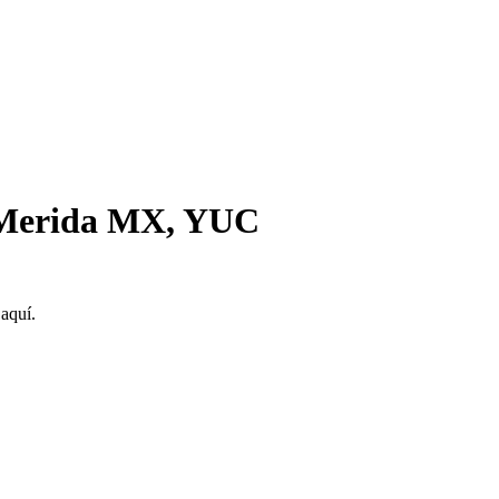
n Merida MX, YUC
aquí.