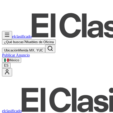
elclasificado
¿Qué buscas?
Muebles de Oficina
Ubicación
Merida MX, YUC
Publicar Anuncio
México
ES
elclasificado