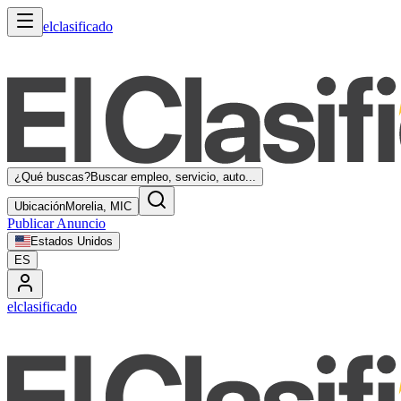
elclasificado
¿Qué buscas?
Buscar empleo, servicio, auto...
Ubicación
Morelia, MIC
Publicar Anuncio
Estados Unidos
ES
elclasificado