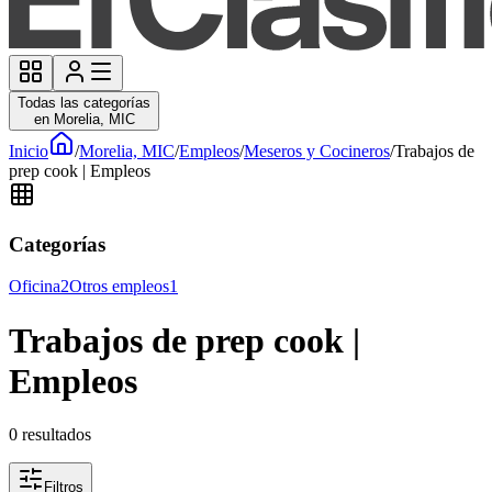
Todas las categorías
en Morelia, MIC
Inicio
/
Morelia, MIC
/
Empleos
/
Meseros y Cocineros
/
Trabajos de
prep cook | Empleos
Categorías
Oficina
2
Otros empleos
1
Trabajos de prep cook |
Empleos
0
resultados
Filtros