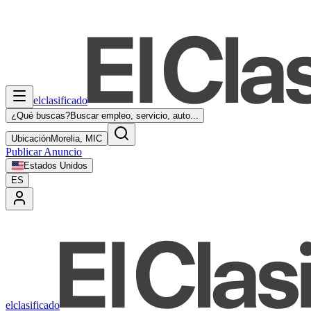
elclasificado
¿Qué buscas?
Buscar empleo, servicio, auto...
Ubicación
Morelia, MIC
Publicar Anuncio
Estados Unidos
ES
elclasificado