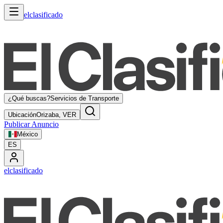
elclasificado
¿Qué buscas?
Servicios de Transporte
Ubicación
Orizaba, VER
Publicar Anuncio
México
ES
elclasificado