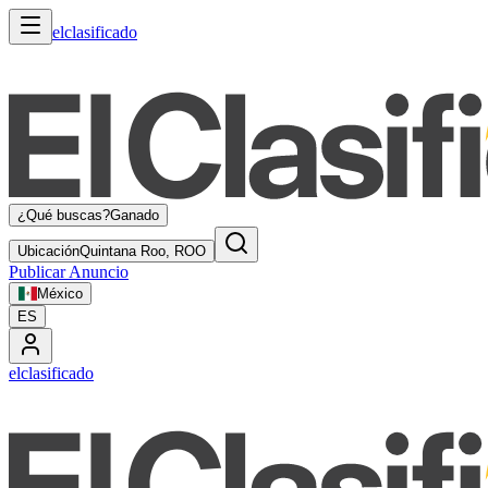
elclasificado
¿Qué buscas?
Ganado
Ubicación
Quintana Roo, ROO
Publicar Anuncio
México
ES
elclasificado