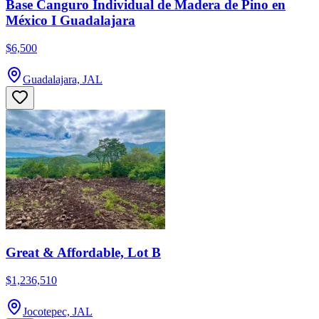
Base Canguro Individual de Madera de Pino en
México I Guadalajara
$6,500
Guadalajara, JAL
Great & Affordable, Lot B
$1,236,510
Jocotepec, JAL