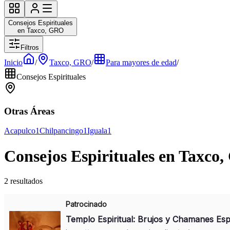
Consejos Espirituales
en Taxco, GRO
Filtros
Inicio
/
Taxco, GRO
/
Para mayores de edad
/
Consejos Espirituales
Otras Áreas
Acapulco
1
Chilpancingo
1
Iguala
1
Consejos Espirituales en Taxco
2 resultados