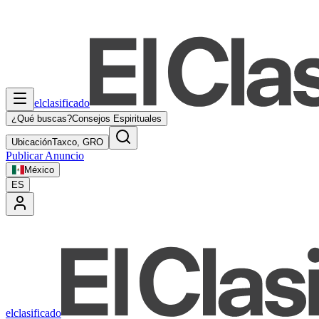
elclasificado
¿Qué buscas?
Consejos Espirituales
Ubicación
Taxco, GRO
Publicar Anuncio
México
ES
elclasificado