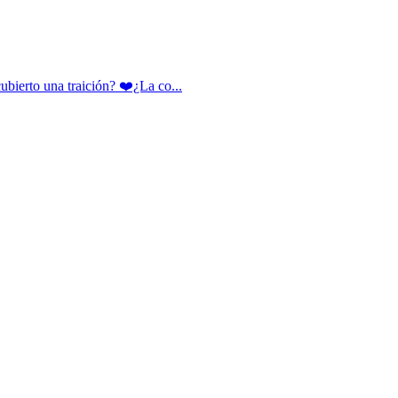
rto una traición? ❤️¿La co...