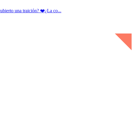
rto una traición? ❤️¿La co...