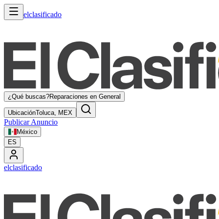
elclasificado
¿Qué buscas?
Reparaciones en General
Ubicación
Toluca, MEX
Publicar Anuncio
México
ES
elclasificado