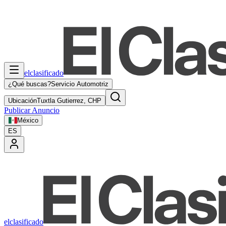
elclasificado
¿Qué buscas?
Servicio Automotriz
Ubicación
Tuxtla Gutierrez, CHP
Publicar Anuncio
México
ES
elclasificado