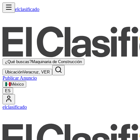
elclasificado
¿Qué buscas?
Maquinaria de Construcción
Ubicación
Veracruz, VER
Publicar Anuncio
México
ES
elclasificado