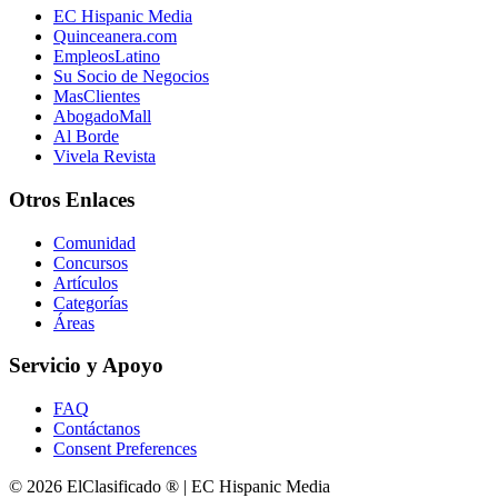
EC Hispanic Media
Quinceanera.com
EmpleosLatino
Su Socio de Negocios
MasClientes
AbogadoMall
Al Borde
Vivela Revista
Otros Enlaces
Comunidad
Concursos
Artículos
Categorías
Áreas
Servicio y Apoyo
FAQ
Contáctanos
Consent Preferences
© 2026 ElClasificado ® | EC Hispanic Media