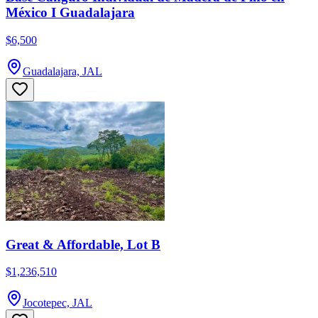
México I Guadalajara
$6,500
Guadalajara, JAL
Great & Affordable, Lot B
$1,236,510
Jocotepec, JAL