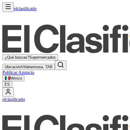
elclasificado
¿Qué buscas?
Supermercados
Ubicación
Villahermosa, TAB
Publicar Anuncio
México
ES
elclasificado