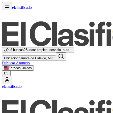
elclasificado
¿Qué buscas?
Buscar empleo, servicio, auto...
Ubicación
Zamora de Hidalgo, MIC
Publicar Anuncio
Estados Unidos
ES
elclasificado