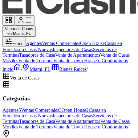
Venta de Casas
en Miami, FL
Agentes
Ventas Comerciales
Open House
Casas en
Filtros
Foreclosure
Casas Nuevas
Inspectores de Casas
Servicios de
Termitas
Tasadores de Casa
Venta de Apartamentos
Venta de Casas
Móviles
Venta de Terrenos
Venta de Town House o Condominios
Inicio
/
Miami, FL
/
Bienes Raíces
/
Venta de Casas
Categorías
Agentes
5
Ventas Comerciales
3
Open House
2
Casas en
Foreclosure
Casas Nuevas
Inspectores de Casas
Servicios de
Termitas
Tasadores de Casa
Venta de Apartamentos
Venta de Casas
Móviles
Venta de Terrenos
Venta de Town House o Condominios