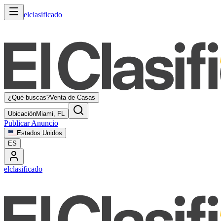
elclasificado
¿Qué buscas?
Venta de Casas
Ubicación
Miami, FL
Publicar Anuncio
Estados Unidos
ES
elclasificado