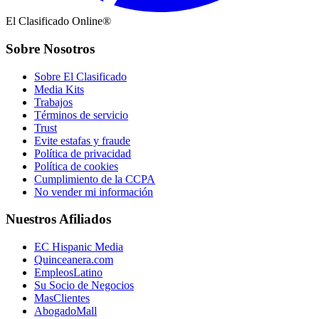
El Clasificado Online®
Sobre Nosotros
Sobre El Clasificado
Media Kits
Trabajos
Términos de servicio
Trust
Evite estafas y fraude
Política de privacidad
Política de cookies
Cumplimiento de la CCPA
No vender mi información
Nuestros Afiliados
EC Hispanic Media
Quinceanera.com
EmpleosLatino
Su Socio de Negocios
MasClientes
AbogadoMall