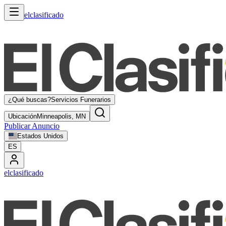
elclasificado
¿Qué buscas?
Servicios Funerarios
Ubicación
Minneapolis, MN
Publicar Anuncio
Estados Unidos
ES
elclasificado