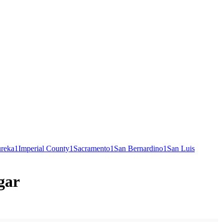
reka
1
Imperial County
1
Sacramento
1
San Bernardino
1
San Luis
gar