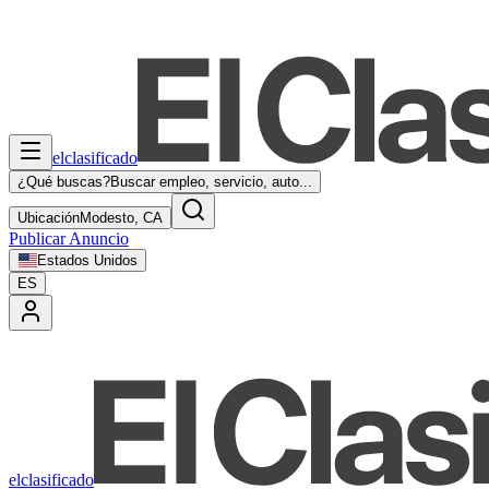
elclasificado
¿Qué buscas?
Buscar empleo, servicio, auto...
Ubicación
Modesto, CA
Publicar Anuncio
Estados Unidos
ES
elclasificado