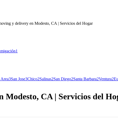
moving y delivery en Modesto, CA | Servicios del Hogar
migación
1
 Area
3
San Jose
3
Chico
2
Salinas
2
San Diego
2
Santa Barbara
2
Ventura
2
Eu
en Modesto, CA | Servicios del Ho