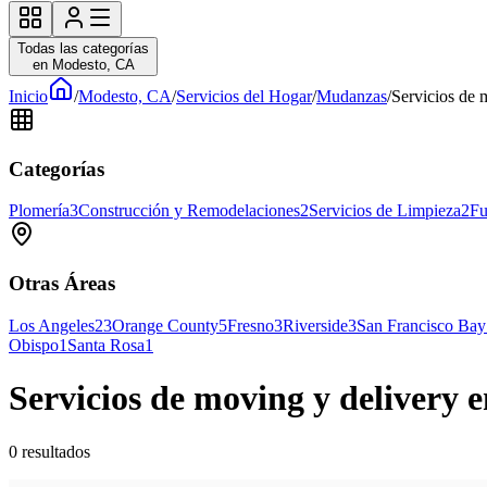
Todas las categorías
en Modesto, CA
Inicio
/
Modesto, CA
/
Servicios del Hogar
/
Mudanzas
/
Servicios de 
Categorías
Plomería
3
Construcción y Remodelaciones
2
Servicios de Limpieza
2
Fu
Otras Áreas
Los Angeles
23
Orange County
5
Fresno
3
Riverside
3
San Francisco Bay
Obispo
1
Santa Rosa
1
Servicios de moving y delivery 
0
resultados