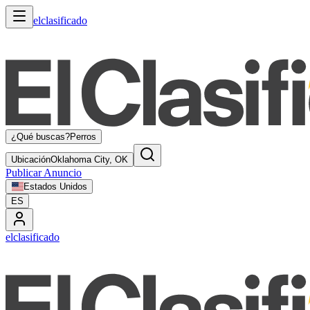
elclasificado
¿Qué buscas?
Perros
Ubicación
Oklahoma City, OK
Publicar Anuncio
Estados Unidos
ES
elclasificado