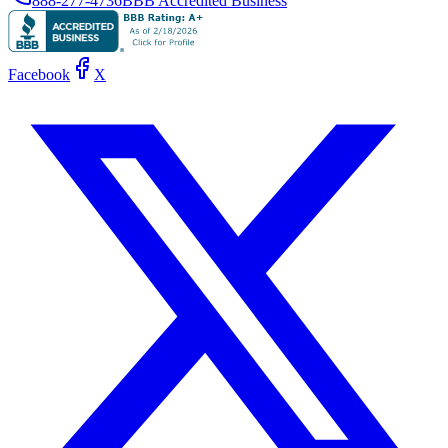
888-277-4736
BBB Accredited Business
Facebook
X