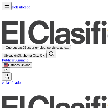
elclasificado
¿Qué buscas?
Buscar empleo, servicio, auto...
Ubicación
Oklahoma City, OK
Publicar Anuncio
Estados Unidos
ES
elclasificado