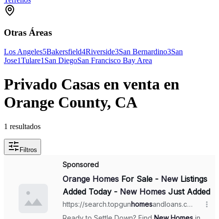
Otras Áreas
Los Angeles
5
Bakersfield
4
Riverside
3
San Bernardino
3
San
Jose
1
Tulare
1
San Diego
San Francisco Bay Area
Privado Casas en venta en
Orange County, CA
1 resultados
Filtros