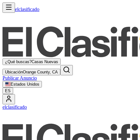
elclasificado
¿Qué buscas?
Casas Nuevas
Ubicación
Orange County, CA
Publicar Anuncio
Estados Unidos
ES
elclasificado