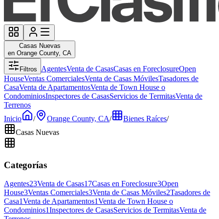
Casas Nuevas
en Orange County, CA
Agentes
Venta de Casas
Casas en Foreclosure
Open
Filtros
House
Ventas Comerciales
Venta de Casas Móviles
Tasadores de
Casa
Venta de Apartamentos
Venta de Town House o
Condominios
Inspectores de Casas
Servicios de Termitas
Venta de
Terrenos
Inicio
/
Orange County, CA
/
Bienes Raíces
/
Casas Nuevas
Categorías
Agentes
23
Venta de Casas
17
Casas en Foreclosure
3
Open
House
3
Ventas Comerciales
3
Venta de Casas Móviles
2
Tasadores de
Casa
1
Venta de Apartamentos
1
Venta de Town House o
Condominios
1
Inspectores de Casas
Servicios de Termitas
Venta de
Terrenos