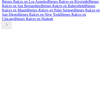
Bienes Raíces en Los Angeles
Bienes Raíces en Riverside
Bienes
Raíces en San Bernardino
Bienes Raíces en Bakersfield
Bienes
Raíces en Miami
Bienes Raíces en Palm Springs
Bienes Raíces en
San Diego
Bienes Raíces en New York
Bienes Raíces en
Chicago
Bienes Raíces en Hialeah