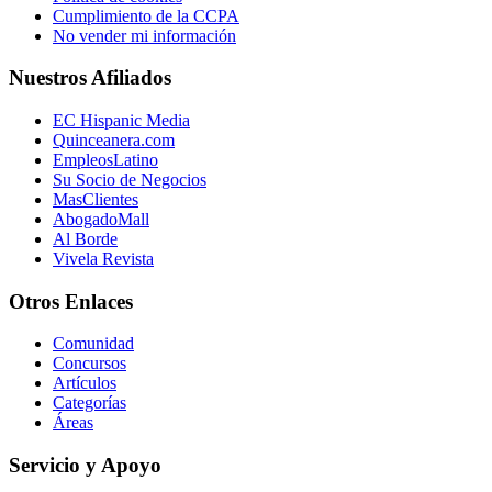
Cumplimiento de la CCPA
No vender mi información
Nuestros Afiliados
EC Hispanic Media
Quinceanera.com
EmpleosLatino
Su Socio de Negocios
MasClientes
AbogadoMall
Al Borde
Vivela Revista
Otros Enlaces
Comunidad
Concursos
Artículos
Categorías
Áreas
Servicio y Apoyo