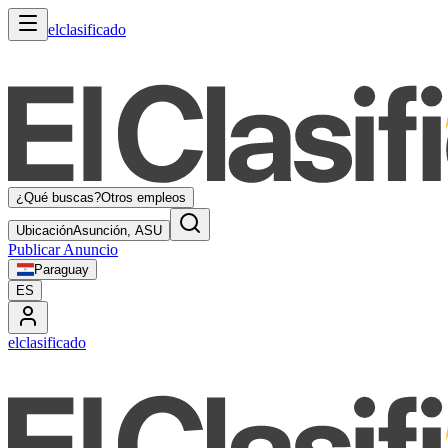
elclasificado
¿Qué buscas?
Otros empleos
Ubicación
Asunción, ASU
Publicar Anuncio
Paraguay
ES
elclasificado