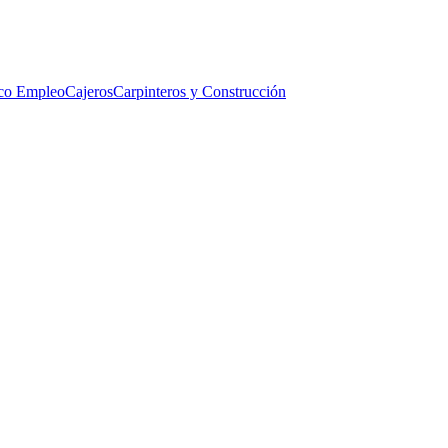
co Empleo
Cajeros
Carpinteros y Construcción