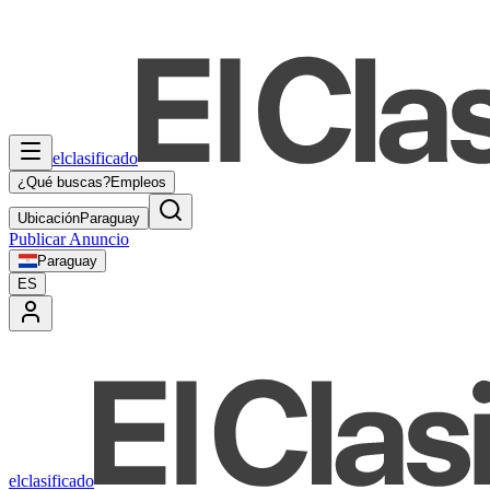
elclasificado
¿Qué buscas?
Empleos
Ubicación
Paraguay
Publicar Anuncio
Paraguay
ES
elclasificado