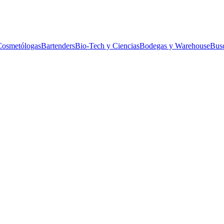
Cosmetólogas
Bartenders
Bio-Tech y Ciencias
Bodegas y Warehouse
Bus