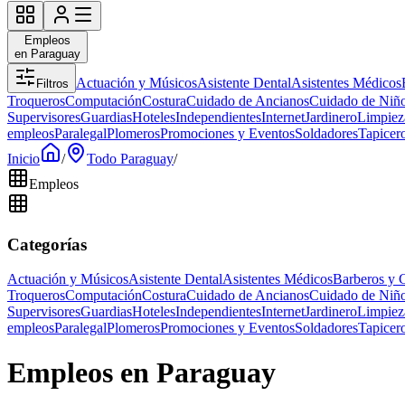
Empleos
en Paraguay
Actuación y Músicos
Asistente Dental
Asistentes Médicos
Filtros
Troqueros
Computación
Costura
Cuidado de Ancianos
Cuidado de Niñ
Supervisores
Guardias
Hoteles
Independientes
Internet
Jardinero
Limpiez
empleos
Paralegal
Plomeros
Promociones y Eventos
Soldadores
Tapicer
Inicio
/
Todo Paraguay
/
Empleos
Categorías
Actuación y Músicos
Asistente Dental
Asistentes Médicos
Barberos y 
Troqueros
Computación
Costura
Cuidado de Ancianos
Cuidado de Niñ
Supervisores
Guardias
Hoteles
Independientes
Internet
Jardinero
Limpiez
empleos
Paralegal
Plomeros
Promociones y Eventos
Soldadores
Tapicer
Empleos en Paraguay