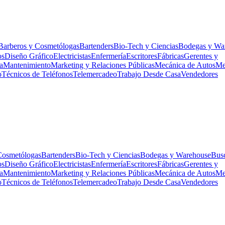
Barberos y Cosmetólogas
Bartenders
Bio-Tech y Ciencias
Bodegas y Wa
os
Diseño Gráfico
Electricistas
Enfermería
Escritores
Fábricas
Gerentes y
a
Mantenimiento
Marketing y Relaciones Públicas
Mecánica de Autos
Me
o
Técnicos de Teléfonos
Telemercadeo
Trabajo Desde Casa
Vendedores
Cosmetólogas
Bartenders
Bio-Tech y Ciencias
Bodegas y Warehouse
Bus
os
Diseño Gráfico
Electricistas
Enfermería
Escritores
Fábricas
Gerentes y
a
Mantenimiento
Marketing y Relaciones Públicas
Mecánica de Autos
Me
o
Técnicos de Teléfonos
Telemercadeo
Trabajo Desde Casa
Vendedores