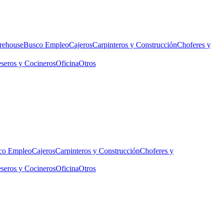
rehouse
Busco Empleo
Cajeros
Carpinteros y Construcción
Choferes y
seros y Cocineros
Oficina
Otros
co Empleo
Cajeros
Carpinteros y Construcción
Choferes y
seros y Cocineros
Oficina
Otros