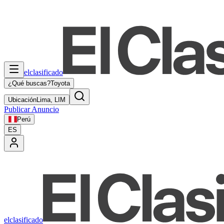
elclasificado
¿Qué buscas?
Toyota
Ubicación
Lima, LIM
Publicar Anuncio
Perú
ES
elclasificado