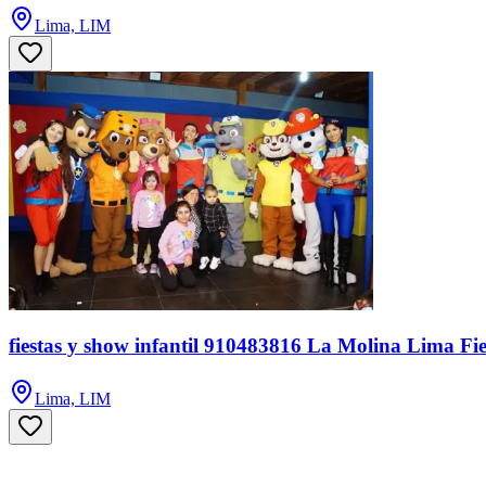
Lima, LIM
fiestas y show infantil 910483816 La Molina Lima Fies
Lima, LIM