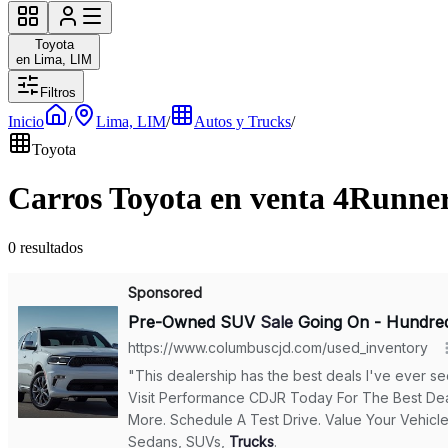
Toyota
en Lima, LIM
Filtros
Inicio
/
Lima, LIM
/
Autos y Trucks
/
Toyota
Carros Toyota en venta 4Runne
0 resultados