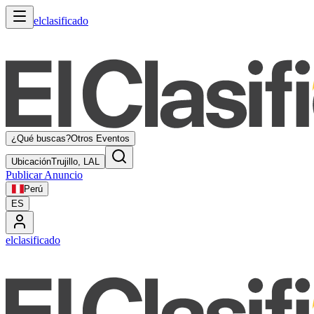
elclasificado
¿Qué buscas?
Otros Eventos
Ubicación
Trujillo, LAL
Publicar Anuncio
Perú
ES
elclasificado