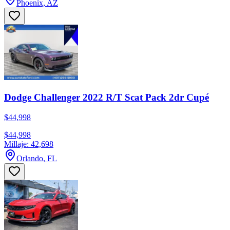
Phoenix, AZ
Dodge Challenger 2022 R/T Scat Pack 2dr Cupé
$44,998
$44,998
Millaje: 42,698
Orlando, FL