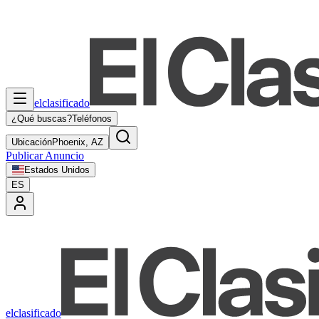
elclasificado
¿Qué buscas?
Teléfonos
Ubicación
Phoenix, AZ
Publicar Anuncio
Estados Unidos
ES
elclasificado