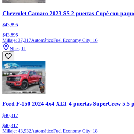
Chevrolet Camaro 2023 SS 2 puertas Cupé con paqu
$43,895
$43,895
Millaje: 37,317
Automático
Fuel Economy City: 16
Niles, IL
Ford F-150 2024 4x4 XLT 4 puertas SuperCrew 5.5 p
$40,317
$40,317
Millaje: 43,932
Automático
Fuel Economy City: 18