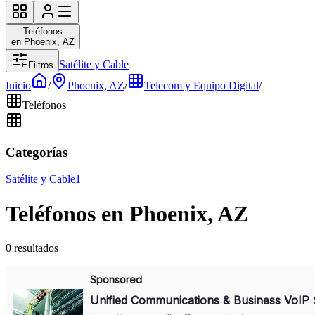
Teléfonos
en Phoenix, AZ
Satélite y Cable
Filtros
Inicio
/
Phoenix, AZ
/
Telecom y Equipo Digital
/
Teléfonos
Categorías
Satélite y Cable
1
Teléfonos en Phoenix, AZ
0 resultados