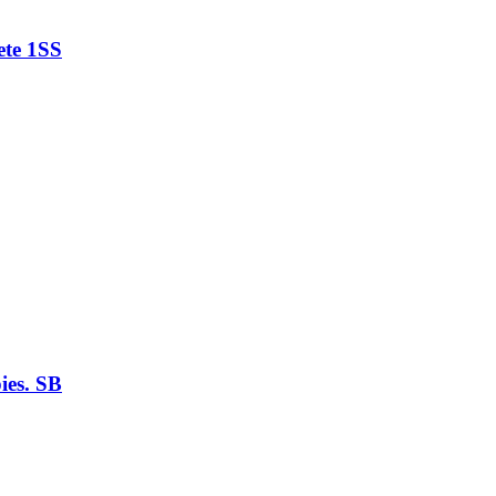
ete 1SS
ies. SB