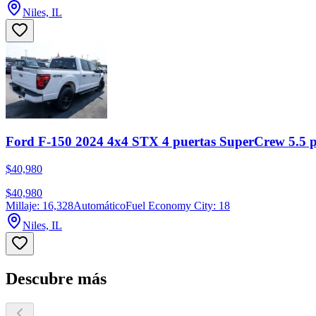
Niles, IL
Ford F-150 2024 4x4 STX 4 puertas SuperCrew 5.5 p
$40,980
$40,980
Millaje: 16,328
Automático
Fuel Economy City: 18
Niles, IL
Descubre más