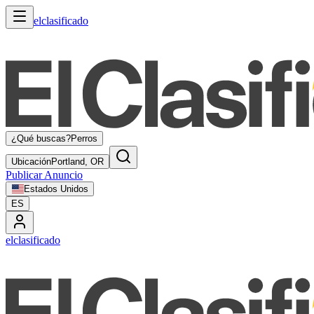
elclasificado
¿Qué buscas?
Perros
Ubicación
Portland, OR
Publicar Anuncio
Estados Unidos
ES
elclasificado