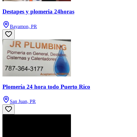
Destapes y plomeria 24horas
Bayamon, PR
Plomería 24 hora todo Puerto Rico
San Juan, PR