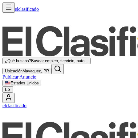
elclasificado
¿Qué buscas?
Buscar empleo, servicio, auto...
Ubicación
Mayaguez, PR
Publicar Anuncio
Estados Unidos
ES
elclasificado