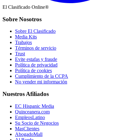
El Clasificado Online®
Sobre Nosotros
Sobre El Clasificado
Media Kits
Trabajos
Términos de servicio
Trust
Evite estafas y fraude
Política de privacidad
Política de cookies
Cumplimiento de la CCPA
No vender mi información
Nuestros Afiliados
EC Hispanic Media
Quinceanera.com
EmpleosLatino
Su Socio de Negocios
MasClientes
AbogadoMall
Al Borde