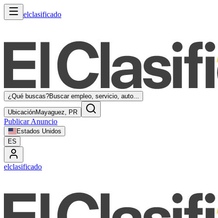
elclasificado
¿Qué buscas?
Buscar empleo, servicio, auto...
Ubicación
Mayaguez, PR
Publicar Anuncio
Estados Unidos
ES
elclasificado