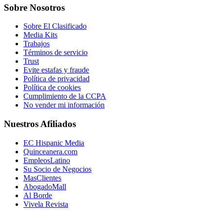
Sobre Nosotros
Sobre El Clasificado
Media Kits
Trabajos
Términos de servicio
Trust
Evite estafas y fraude
Política de privacidad
Política de cookies
Cumplimiento de la CCPA
No vender mi información
Nuestros Afiliados
EC Hispanic Media
Quinceanera.com
EmpleosLatino
Su Socio de Negocios
MasClientes
AbogadoMall
Al Borde
Vivela Revista