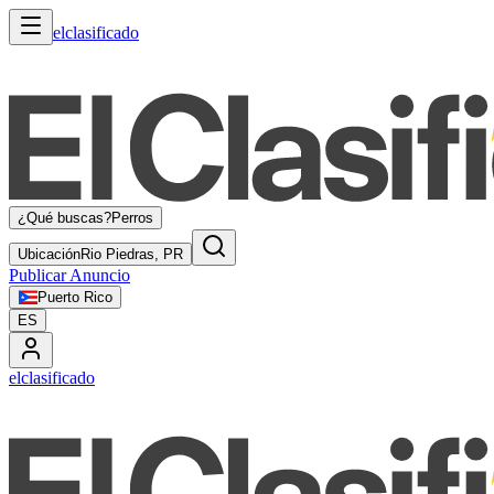
elclasificado
¿Qué buscas?
Perros
Ubicación
Rio Piedras, PR
Publicar Anuncio
Puerto Rico
ES
elclasificado