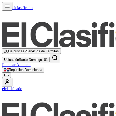
elclasificado
¿Qué buscas?
Servicios de Termitas
Ubicación
Santo Domingo, 01
Publicar Anuncio
República Dominicana
ES
elclasificado