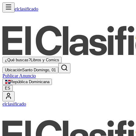
elclasificado
¿Qué buscas?
Libros y Comics
Ubicación
Santo Domingo, 01
Publicar Anuncio
República Dominicana
ES
elclasificado