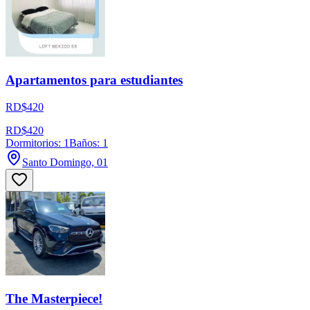
Apartamentos para estudiantes
RD$420
RD$420
Dormitorios: 1
Baños: 1
Santo Domingo, 01
The Masterpiece!