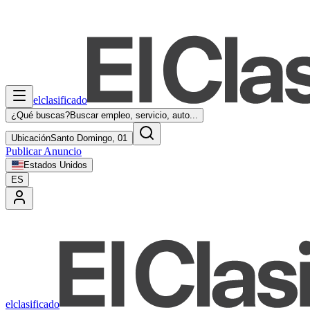
elclasificado
¿Qué buscas?
Buscar empleo, servicio, auto...
Ubicación
Santo Domingo, 01
Publicar Anuncio
Estados Unidos
ES
elclasificado