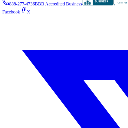
888-277-4736
BBB Accredited Business
Facebook
X