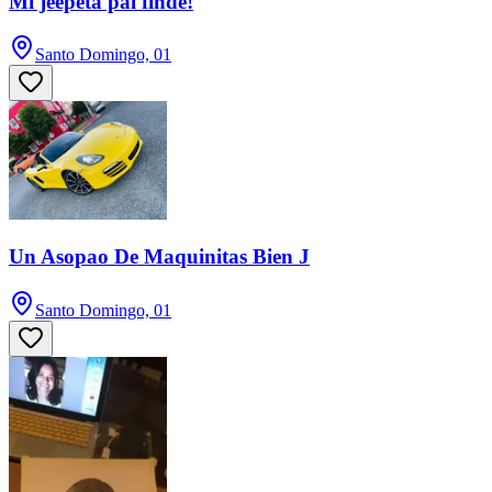
Mi jeepeta pal finde!
Santo Domingo, 01
Un Asopao De Maquinitas Bien J
Santo Domingo, 01