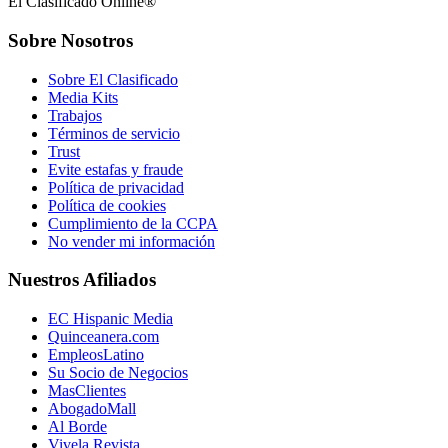
El Clasificado Online®
Sobre Nosotros
Sobre El Clasificado
Media Kits
Trabajos
Términos de servicio
Trust
Evite estafas y fraude
Política de privacidad
Política de cookies
Cumplimiento de la CCPA
No vender mi información
Nuestros Afiliados
EC Hispanic Media
Quinceanera.com
EmpleosLatino
Su Socio de Negocios
MasClientes
AbogadoMall
Al Borde
Vivela Revista