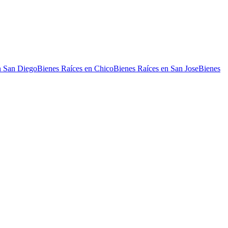
n San Diego
Bienes Raíces en Chico
Bienes Raíces en San Jose
Bienes