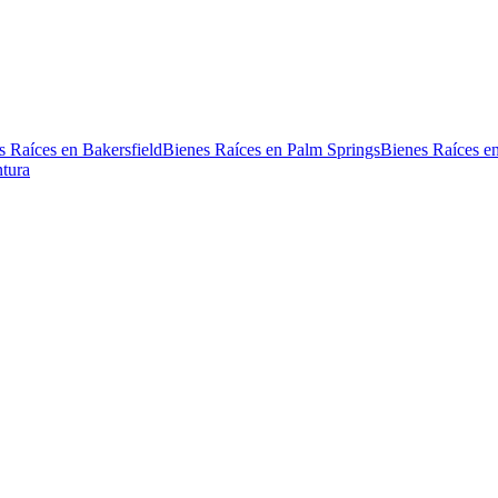
s Raíces en Bakersfield
Bienes Raíces en Palm Springs
Bienes Raíces e
ntura