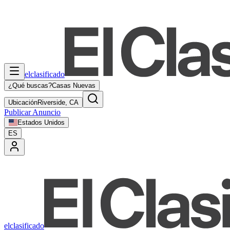
elclasificado
¿Qué buscas?
Casas Nuevas
Ubicación
Riverside, CA
Publicar Anuncio
Estados Unidos
ES
elclasificado