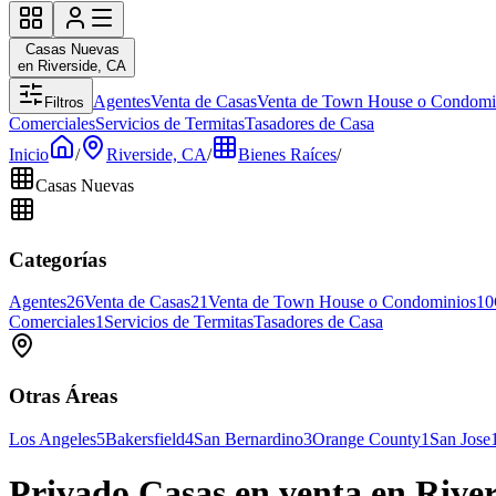
Casas Nuevas
en Riverside, CA
Agentes
Venta de Casas
Venta de Town House o Condomi
Filtros
Comerciales
Servicios de Termitas
Tasadores de Casa
Inicio
/
Riverside, CA
/
Bienes Raíces
/
Casas Nuevas
Categorías
Agentes
26
Venta de Casas
21
Venta de Town House o Condominios
10
Comerciales
1
Servicios de Termitas
Tasadores de Casa
Otras Áreas
Los Angeles
5
Bakersfield
4
San Bernardino
3
Orange County
1
San Jose
Privado Casas en venta en Rive