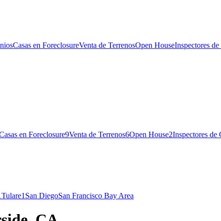
nios
Casas en Foreclosure
Venta de Terrenos
Open House
Inspectores de
Casas en Foreclosure
9
Venta de Terrenos
6
Open House
2
Inspectores de
1
Tulare
1
San Diego
San Francisco Bay Area
rside, CA