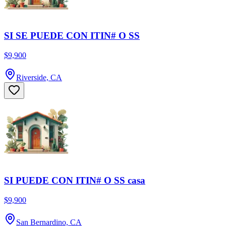
SI SE PUEDE CON ITIN# O SS
$9,900
Riverside, CA
SI PUEDE CON ITIN# O SS casa
$9,900
San Bernardino, CA