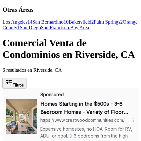
Otras Áreas
Los Angeles
14
San Bernardino
10
Bakersfield
2
Palm Springs
2
Orange
County
1
San Diego
San Francisco Bay Area
Comercial Venta de
Condominios en Riverside, CA
6 resultados en Riverside, CA
Filtros