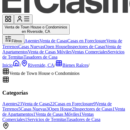
Venta de Town House o Condominios
en Riverside, CA
Agentes
Venta de Casas
Casas en Foreclosure
Venta de
Filtros
Terrenos
Casas Nuevas
Open House
Inspectores de Casas
Venta de
Apartamentos
Venta de Casas Móviles
Ventas Comerciales
Servicios
de Termitas
Tasadores de Casa
Inicio
/
Riverside, CA
/
Bienes Raíces
/
Venta de Town House o Condominios
Categorías
Agentes
23
Venta de Casas
22
Casas en Foreclosure
9
Venta de
Terrenos
5
Casas Nuevas
3
Open House
2
Inspectores de Casas
1
Venta
de Apartamentos
1
Venta de Casas Móviles
1
Ventas
Comerciales
1
Servicios de Termitas
Tasadores de Casa