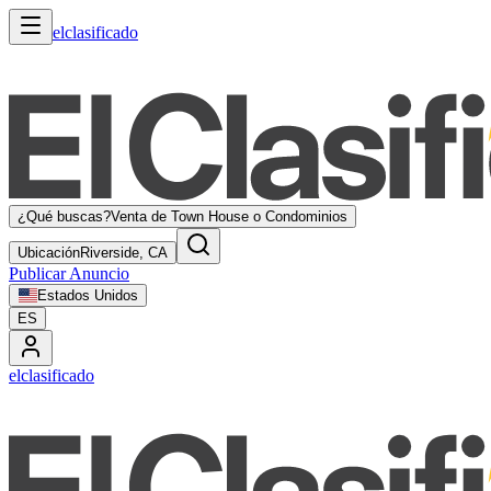
elclasificado
¿Qué buscas?
Venta de Town House o Condominios
Ubicación
Riverside, CA
Publicar Anuncio
Estados Unidos
ES
elclasificado