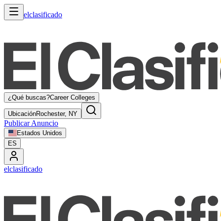
elclasificado
¿Qué buscas?
Career Colleges
Ubicación
Rochester, NY
Publicar Anuncio
Estados Unidos
ES
elclasificado