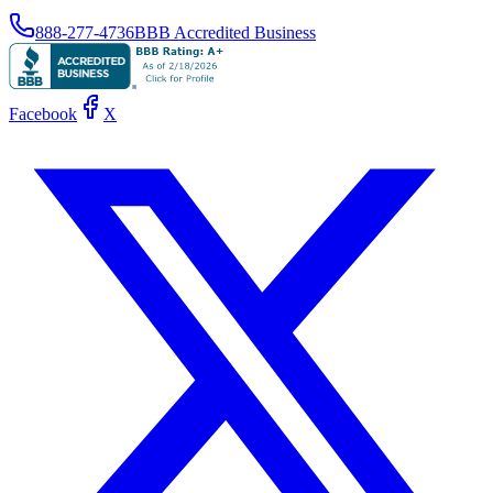
888-277-4736
BBB Accredited Business
Facebook
X