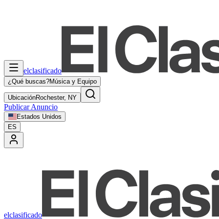
elclasificado
¿Qué buscas?
Música y Equipo
Ubicación
Rochester, NY
Publicar Anuncio
Estados Unidos
ES
elclasificado